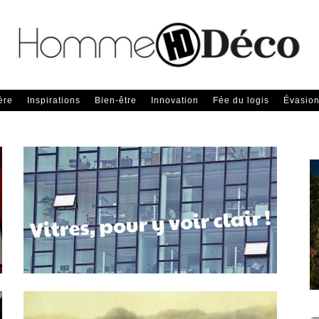
ère
Inspirations
Bien-être
Innovation
Fée du logis
Évasio