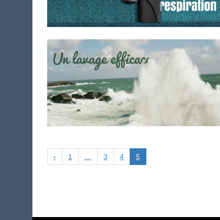
‹
1
…
3
4
5