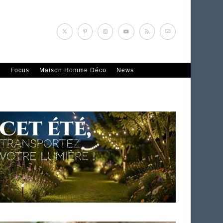
n
Focus
Maison Homme Déco
News