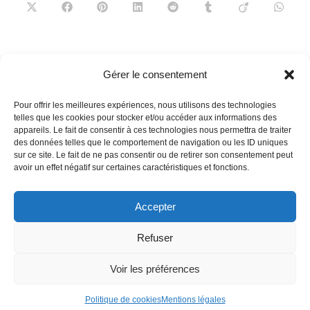
CONTENU
Ouvrir
Ouvrir
Ouvrir
Ouvrir
Ouvrir
Ouvrir
Ouvrir
Ouvrir
dans
dans
dans
dans
dans
dans
dans
dans
une
une
une
une
une
une
une
une
autre
autre
autre
autre
autre
autre
autre
autre
fenêtre
fenêtre
fenêtre
fenêtre
fenêtre
fenêtre
fenêtre
fenêtre
Read
Article précédent
Gérer le consentement
more
Puy du Fou : le spectacle est aussi dans l’assiette
articles
Pour offrir les meilleures expériences, nous utilisons des technologies
Article suivant
telles que les cookies pour stocker et/ou accéder aux informations des
Chai 33, le repère des gourmands et des amateurs de
appareils. Le fait de consentir à ces technologies nous permettra de traiter
des données telles que le comportement de navigation ou les ID uniques
bonnes caves
sur ce site. Le fait de ne pas consentir ou de retirer son consentement peut
avoir un effet négatif sur certaines caractéristiques et fonctions.
Accepter
French
Refuser
Voir les préférences
Contact
Equipe
Mentions légales
Politique de cookies (UE)
Politique de cookies
Mentions légales
Copyright Homme Déco