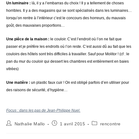
Un luminaire :
là, il y a l’embarras du choix ! Il y a tellement de choses
horribles. Il y a des magasins qui se sont spécialisés dans les luminaires…
lorsqu’on rentre à l’intérieur c’est le concours des horreurs, du mauvais
goût, des mauvaises proportions…
Une pièce de la maison :
le couloir. C’est l’endroit où l’on ne fait que
passer et je préfère les endroits où l’on reste. C’est aussi dû au fait que les
couloirs des hôtels sont très difficiles à travailler. Sauf pour Molitor ! (cf : le
pan du mur du couloir qui dessert les chambres est entièrement en baies
vitrées)
Une matière :
un plastic faux cuir ! On est obligé parfois d’en utiliser pour
des raisons de sécurité, d’hygiène…
Focus : dans les pas de Jean-Philippe Nuel.
Auteur/autrice
Publication
Post
Nathalie Mallo
1 avril 2015
rencontre
de
publiée :
category:
la