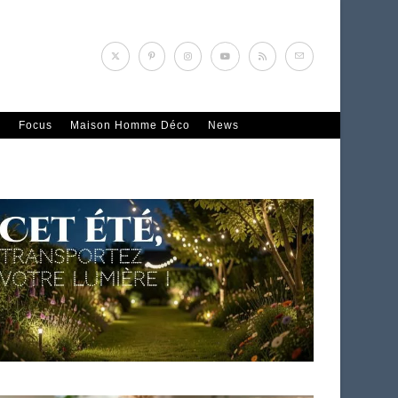
n
Focus
Maison Homme Déco
News