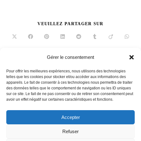
PARTAGER
VEUILLEZ PARTAGER SUR
CE
CONTENU
Ouvrir
Ouvrir
Ouvrir
Ouvrir
Ouvrir
Ouvrir
Ouvrir
Ouvrir
dans
dans
dans
dans
dans
dans
dans
dans
une
une
une
une
une
une
une
une
autre
autre
autre
autre
autre
autre
autre
autre
fenêtre
fenêtre
fenêtre
fenêtre
fenêtre
fenêtre
fenêtre
fenêtre
Gérer le consentement
Read
Article précédent
more
Pour offrir les meilleures expériences, nous utilisons des technologies
Warhol on Basquiat
articles
telles que les cookies pour stocker et/ou accéder aux informations des
appareils. Le fait de consentir à ces technologies nous permettra de traiter
Article suivant
des données telles que le comportement de navigation ou les ID uniques
Le guide des plantes sauvages et comestibles
sur ce site. Le fait de ne pas consentir ou de retirer son consentement peut
avoir un effet négatif sur certaines caractéristiques et fonctions.
Accepter
French
Refuser