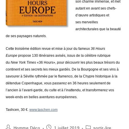
son charme immense, et met
autant en avant ses chefs-
d’œuvre artistiques et
ses merveilles
architecturales que la beauté
de ses paysages naturels.
Cette troisième édition revue et mise à jour du fameux
36 Hours
Europe
propose 130 itinéraires avisés, issus de la célèbre rubrique
du
New York Times
«36 Hours», pour découvrir les plus beaux trésors du
continent et ses secrets les mieux gardés. De la Bourgogne et ses vins à
savourer à Séville rythmée par le flamenco, de la Chypre historique à la
détendue Copenhague, vous passerez en 36 heures seulement de
l’ancien à l’avant-garde, du culte et à l’inattendu, et transformerez vos
week-ends en belles aventures européennes.
Tashcen
, 30 €.
www.taschen.com
Auteur/autrice
Publication
Post
Homme Déco
1 juillet 2019
sortir-lire