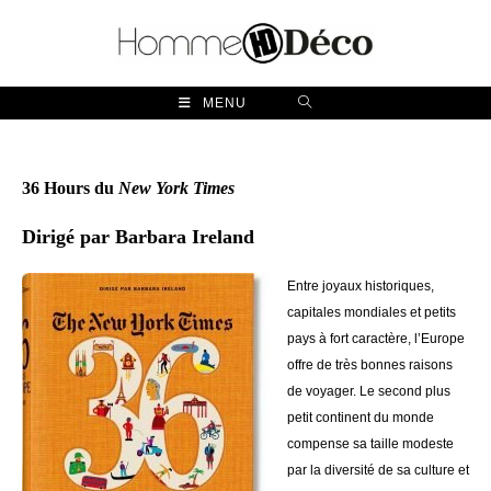
Skip
to
content
MENU
36 Hours du
New York Times
Dirigé par Barbara Ireland
Entre joyaux historiques,
capitales mondiales et petits
pays à fort caractère, l’Europe
offre de très bonnes raisons
de voyager. Le second plus
petit continent du monde
compense sa taille modeste
par la diversité de sa culture et