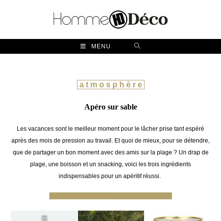
Skip
to
content
MENU
a t m o s p h è r e
Apéro sur sable
Les vacances sont le meilleur moment pour le lâcher prise tant espéré
après des mois de pression au travail. Et quoi de mieux, pour se détendre,
que de partager un bon moment avec des amis sur la plage ? Un drap de
plage, une boisson et un snacking, voici les trois ingrédients
indispensables pour un apéritif réussi.