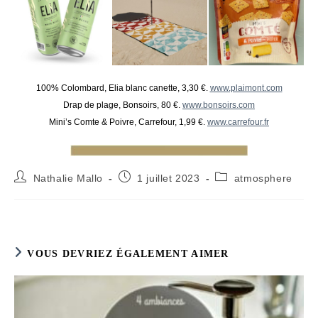
100% Colombard, Elia blanc canette, 3,30 €.
www.plaimont.com
Drap de plage, Bonsoirs, 80 €.
www.bonsoirs.com
Mini’s Comte & Poivre, Carrefour, 1,99 €.
www.carrefour.fr
Auteur/autrice
Publication
Post
Nathalie Mallo
1 juillet 2023
atmosphere
de
publiée :
category:
la
publication :
VOUS DEVRIEZ ÉGALEMENT AIMER