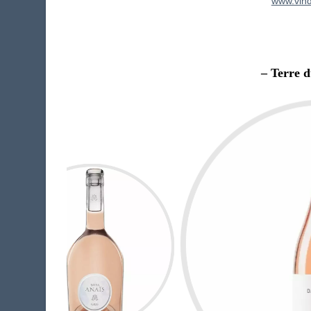
www.vin
– Terre 