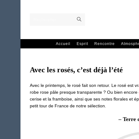
Skip
to
content
Envoyer
Rechercher…
la
recherche
Accueil
Esprit
Rencontre
Atmosph
Avec les rosés, c’est déjà l’été
Avec le printemps, le rosé fait son retour. Le rosé est 
robe rose pâle presque transparente ? Ou bien encore gr
cerise et la framboise, ainsi que ses notes florales et é
petit tour de France de notre sélection.
– Terre 