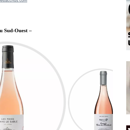
debacchus.com
du Sud-Ouest –