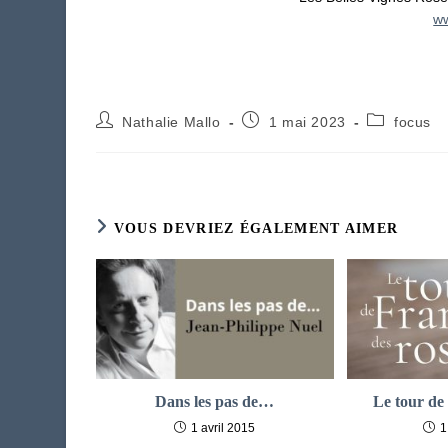
ww
Auteur/autrice
Publication
Post
Nathalie Mallo
1 mai 2023
focus
de
publiée :
category:
la
publication :
VOUS DEVRIEZ ÉGALEMENT AIMER
Dans les pas de…
Le tour de
1 avril 2015
1