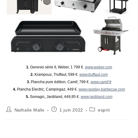
1.
Genesis série II, Weber, 1 799 €.
www.weber.com
2.
Krampouz, Truffaut, 599 €.
www.truffaut.com
3.
Plancha pure édition, Camif, 799 €.
www.camif.fr
4.
Plancha Electric, Campingaz, 449 €.
www.raviday-barbecue.com
5.
Somagic, Jardiland, 449,95 €.
www.jardiland.com
Auteur/autrice
Publication
Post
Nathalie Mallo
1 juin 2022
esprit
de
publiée :
category:
la
publication :