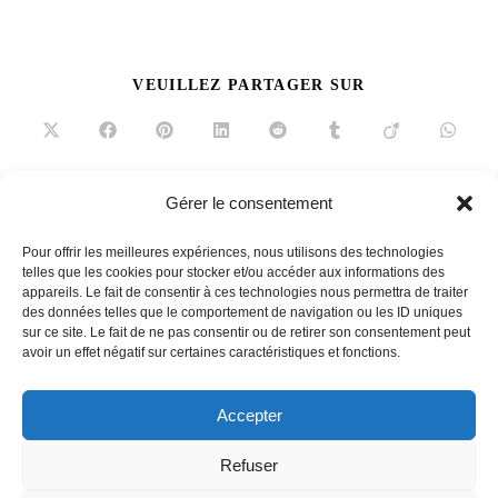
PARTAGER
VEUILLEZ PARTAGER SUR
CE
CONTENU
Ouvrir
Ouvrir
Ouvrir
Ouvrir
Ouvrir
Ouvrir
Ouvrir
Ouvrir
dans
dans
dans
dans
dans
dans
dans
dans
une
une
une
une
une
une
une
une
autre
autre
autre
autre
autre
autre
autre
autre
fenêtre
fenêtre
fenêtre
fenêtre
fenêtre
fenêtre
fenêtre
fenêtre
Gérer le consentement
Read
Article précédent
more
Pour offrir les meilleures expériences, nous utilisons des technologies
Terrasse et accessoires
articles
telles que les cookies pour stocker et/ou accéder aux informations des
appareils. Le fait de consentir à ces technologies nous permettra de traiter
Article suivant
des données telles que le comportement de navigation ou les ID uniques
Chilienne ou transat, le match
sur ce site. Le fait de ne pas consentir ou de retirer son consentement peut
avoir un effet négatif sur certaines caractéristiques et fonctions.
Accepter
French
Refuser