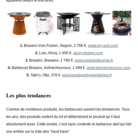
appareils beaux et efficaces.
1.
Brasero Vulx Fusion, Seguin, 3 766 €.
www.my-vulx.com
2.
Lulu, Aluvy, 1 450 €.
aluvy-design.com
3.
Braséro, Brasano, 1 780 €.
www.cookandlounge.fr
4.
Barbecue Brasero, lerêvechezvous, 1 499 €.
www.lerevechezvous.com
5.
Tabl’o, Ofyr, 379 €.
www.boutiquefoyerexterieur.fr
Les plus tendances
Comme de nombreux produits, les barbecues suivent les tendances. Tous
les ans, des produits sortent du lot et déterminent le produit qu’il faut
absolument avoir. Cette année, c’est sans conteste le barbecue œuf qui fait
son entrée sur la liste des “must have”.