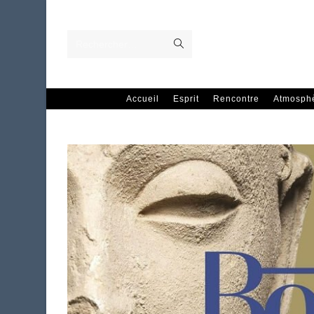
Skip
to
content
Envoyer
Rechercher…
la
recherche
Accueil
Esprit
Rencontre
Atmosph