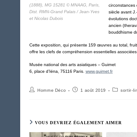
(1888), MG 15281 © MNAAG, Paris,
circonstances 
Dist. RMN-Grand Palais / Jean-Yves
siècle avant J.
et Nicolas Dubois
évolutions do
ancien (thera
bouddhisme du
Cette exposition, qui présente 159 œuvres au total, frui
offre les clefs de compréhension essentielles associée
Musée national des arts asiatiques – Guimet
6, place d’Iéna, 75116 Paris.
www.guimet.fr
Auteur/autrice
Publication
Post
Homme Déco
1 août 2019
sortir-li
de
publiée :
category:
la
publication :
VOUS DEVRIEZ ÉGALEMENT AIMER