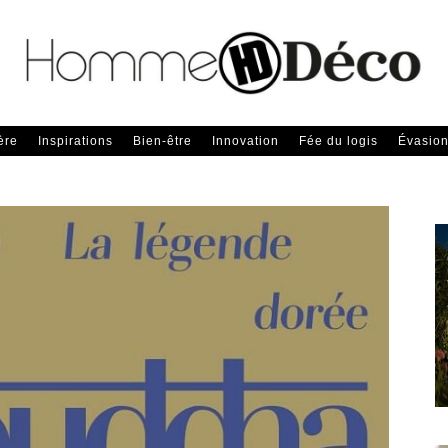
ère
Inspirations
Bien-être
Innovation
Fée du logis
Évasio