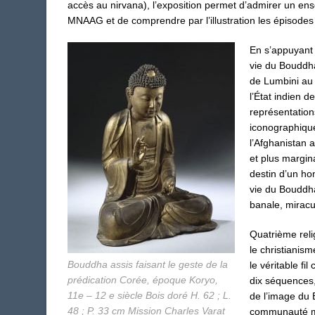
accès au nirvana), l’exposition permet d’admirer un ens
MNAAG et de comprendre par l’illustration les épisodes
En s’appuyant 
vie du Bouddha
de Lumbini au 
l’État indien d
représentation
iconographique
l’Afghanistan a
et plus margin
destin d’un ho
vie du Bouddha 
banale, miracu
Quatrième reli
le christianis
Bouddha assis faisant le geste de la
le véritable f
prédication Corée, époque Koryo,
dix séquences,
11e – 12 e siècle Bois doré H. 62 ; L.
de l’image du 
48 ; P. 33 cm Mission Charles Varat
communauté mon