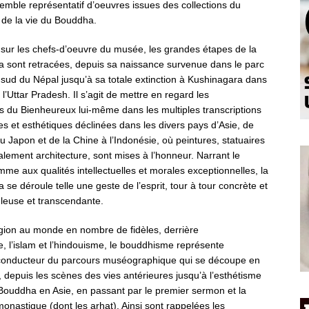
emble représentatif d’oeuvres issues des collections du
 de la vie du Bouddha.
sur les chefs-d’oeuvre du musée, les grandes étapes de la
 sont retracées, depuis sa naissance survenue dans le parc
sud du Népal jusqu’à sa totale extinction à Kushinagara dans
e l’Uttar Pradesh. Il s’agit de mettre en regard les
s du Bienheureux lui-même dans les multiples transcriptions
s et esthétiques déclinées dans les divers pays d’Asie, de
u Japon et de la Chine à l’Indonésie, où peintures, statuaires
alement architecture, sont mises à l’honneur. Narrant le
mme aux qualités intellectuelles et morales exceptionnelles, la
se déroule telle une geste de l’esprit, tour à tour concrète et
leuse et transcendante.
gion au monde en nombre de fidèles, derrière
me, l’islam et l’hindouisme, le bouddhisme représente
il conducteur du parcours muséographique qui se découpe en
 depuis les scènes des vies antérieures jusqu’à l’esthétisme
Bouddha en Asie, en passant par le premier sermon et la
astique (dont les arhat). Ainsi sont rappelées les