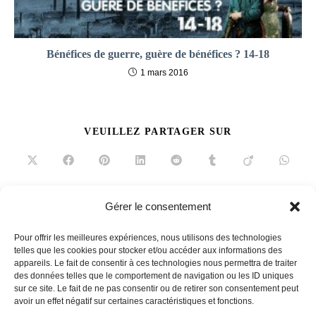
Bénéfices de guerre, guère de bénéfices ? 14-18
1 mars 2016
PARTAGER
VEUILLEZ PARTAGER SUR
CE
CONTENU
Ouvrir
Ouvrir
Ouvrir
Ouvrir
Ouvrir
Ouvrir
Ouvrir
Ouvrir
dans
dans
dans
dans
dans
dans
dans
dans
une
une
une
une
une
une
une
une
autre
autre
autre
autre
autre
autre
autre
autre
fenêtre
fenêtre
fenêtre
fenêtre
fenêtre
fenêtre
fenêtre
fenêtre
Gérer le consentement
Read
Article précédent
more
Pour offrir les meilleures expériences, nous utilisons des technologies
À la croisée de nos chemins
articles
telles que les cookies pour stocker et/ou accéder aux informations des
appareils. Le fait de consentir à ces technologies nous permettra de traiter
Article suivant
des données telles que le comportement de navigation ou les ID uniques
Brunch – Le plein d’idées pour réveiller vos dimanches
sur ce site. Le fait de ne pas consentir ou de retirer son consentement peut
avoir un effet négatif sur certaines caractéristiques et fonctions.