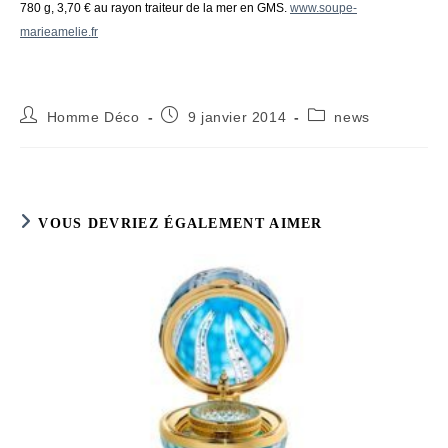
780 g, 3,70 € au rayon traiteur de la mer en GMS.
www.soupe-
marieamelie.fr
Auteur/autrice
Publication
Post
Homme Déco
9 janvier 2014
news
de
publiée :
category:
la
publication :
VOUS DEVRIEZ ÉGALEMENT AIMER