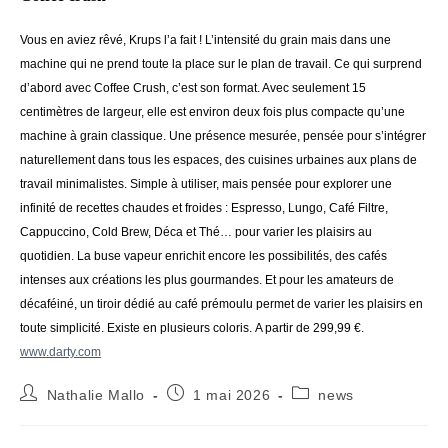
Vous en aviez rêvé, Krups l’a fait ! L’intensité du grain mais dans une
machine qui ne prend toute la place sur le plan de travail. Ce qui surprend
d’abord avec Coffee Crush, c’est son format. Avec seulement 15
centimètres de largeur, elle est environ deux fois plus compacte qu’une
machine à grain classique. Une présence mesurée, pensée pour s’intégrer
naturellement dans tous les espaces, des cuisines urbaines aux plans de
travail minimalistes. Simple à utiliser, mais pensée pour explorer une
infinité de recettes chaudes et froides : Espresso, Lungo, Café Filtre,
Cappuccino, Cold Brew, Déca et Thé… pour varier les plaisirs au
quotidien. La buse vapeur enrichit encore les possibilités, des cafés
intenses aux créations les plus gourmandes. Et pour les amateurs de
décaféiné, un tiroir dédié au café prémoulu permet de varier les plaisirs en
toute simplicité. Existe en plusieurs coloris. A partir de 299,99 €.
www.darty.com
Auteur/autrice
Publication
Post
Nathalie Mallo
1 mai 2026
news
de
publiée :
category:
la