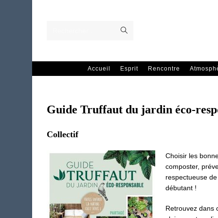
Skip
to
content
Envoyer
Rechercher…
la
recherche
Accueil
Esprit
Rencontre
Atmosph
Guide Truffaut du jardin éco-resp
Collectif
Choisir les bonne
composter, préve
respectueuse de 
débutant !
Retrouvez dans ce