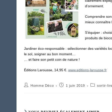
clairement expli
d’ornement.
Comprendre son ja
mieux connaître l
S’équiper : choisi
produits de biocon
Jardiner éco-responsable : sélectionner des variétés local
le sol, soigner au bon moment…
… et faire son petit coin de nature !
Éditions Larousse
, 14,95 €.
www.editions-larousse.fr
Auteur/autrice
Publication
Post
Homme Déco
1 juin 2019
sortir-lir
de
publiée :
category:
la
publication :