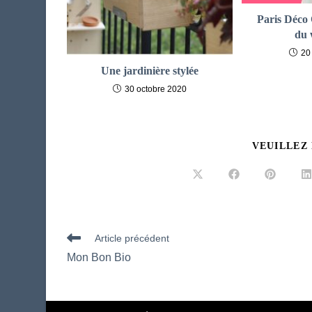
Paris Déco O
du 
20
Une jardinière stylée
30 octobre 2020
VEUILLEZ
Ouvrir
Ouvrir
Ouvrir
O
dans
dans
dans
d
une
une
une
u
autre
autre
autre
a
fenêtre
fenêtre
fenêtre
f
Read
Article précédent
more
Mon Bon Bio
articles