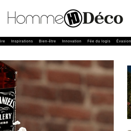
ère
Inspirations
Bien-être
Innovation
Fée du logis
Évasio