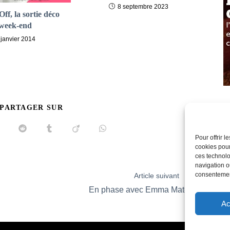
8 septembre 2023
ff, la sortie déco
week-end
 janvier 2014
PARTAGER
 PARTAGER SUR
CE
CONTENU
uvrir
Ouvrir
Ouvrir
Ouvrir
Ouvrir
Pour offrir 
ans
dans
dans
dans
dans
ne
une
une
une
une
cookies pour
utre
autre
autre
autre
autre
ces technolo
enêtre
fenêtre
fenêtre
fenêtre
fenêtre
navigation ou
consentement
Article suivant
En phase avec Emma Matelas
Ac