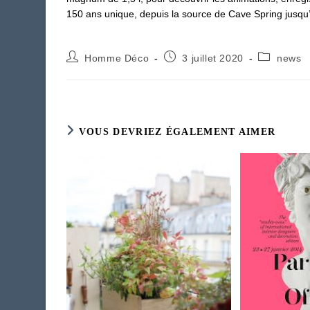
150 ans unique, depuis la source de Cave Spring jusqu’a
Auteur/autrice
Publication
Post
Homme Déco
3 juillet 2020
news
de
publiée :
category:
la
publication :
VOUS DEVRIEZ ÉGALEMENT AIMER