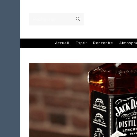
Skip
to
content
Envoyer
Rechercher…
la
recherche
Accueil
Esprit
Rencontre
Atmosph