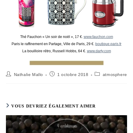
Thé Fauchon « Un soir de noël », 17 €.
www.fauchon.com
Paris le raffinement en Partage, Ville de Paris, 29 €.
boutique.paris.fr
La bouilloire rétro, Russell Hobbs, 64 €.
www.darty.com
Auteur/autrice
Publication
Post
Nathalie Mallo
1 octobre 2018
atmosphere
de
publiée :
category:
la
publication :
VOUS DEVRIEZ ÉGALEMENT AIMER