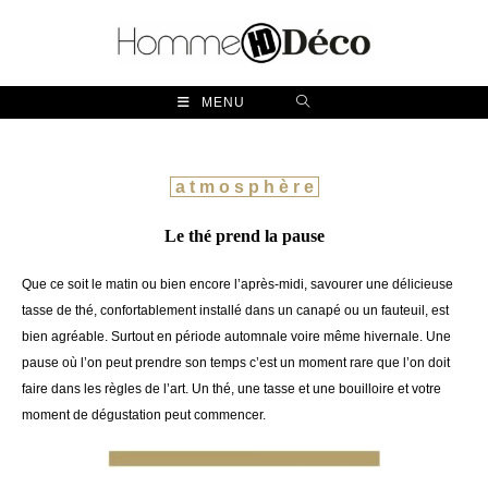
Skip
to
content
MENU
a t m o s p h è r e
Le thé prend la pause
Que ce soit le matin ou bien encore l’après-midi
,
savourer une délicieuse
tasse de thé
,
confortablement installé dans un canapé ou un fauteuil
,
est
bien agréable. Surtout en période automnale voir
e
même hivernale. Une
pause où l’on peut prendre son temps c’est un moment rare que l’on doit
faire dans les règles de l’art. Un thé, une tasse et une bouilloire et votre
moment de dégustation peut commencer.