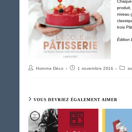
Chaque 
produit,
niveau g
classiq
trois Pâ
Édition
Auteur/autrice
Publication
Post
Homme Déco
1 novembre 2016
so
de
publiée :
catego
la
publication :
VOUS DEVRIEZ ÉGALEMENT AIMER