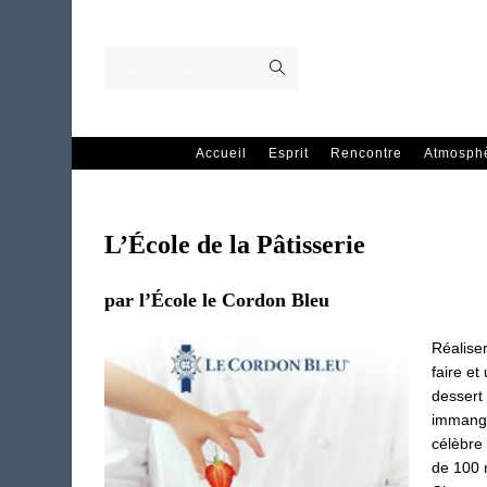
Skip
to
content
Envoyer
Rechercher…
la
recherche
Accueil
Esprit
Rencontre
Atmosph
L’École de la Pâtisserie
par l’École le Cordon Bleu
Réaliser
faire et
dessert 
immangea
célèbre 
de 100 r