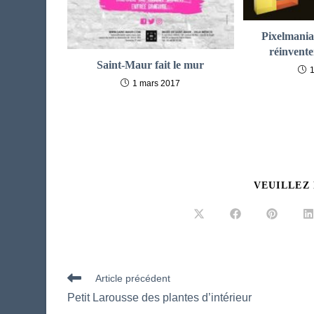
Pixelmania
réinvente
Saint-Maur fait le mur
1 mars 2017
VEUILLEZ
Ouvrir
Ouvrir
Ouvrir
O
dans
dans
dans
d
une
une
une
u
autre
autre
autre
a
fenêtre
fenêtre
fenêtre
f
Read
Article précédent
more
Petit Larousse des plantes d’intérieur
articles