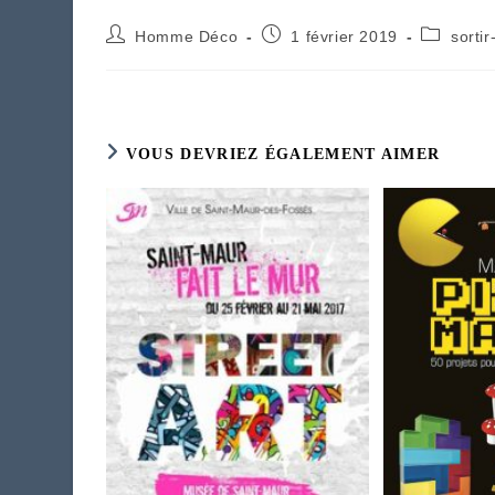
Auteur/autrice
Publication
Post
Homme Déco
1 février 2019
sortir-
de
publiée :
category:
la
publication :
VOUS DEVRIEZ ÉGALEMENT AIMER