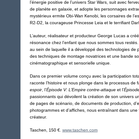
l’énergie positive de l’univers Star Wars, suit avec ferv
de planète en galaxie, et adopte les personnages extrao
mystérieux ermite Obi-Wan Kenobi, les corsaires de l’
R2-D2, la courageuse Princesse Leia et le terrifiant Da
L’auteur, réalisateur et producteur George Lucas a cr
résonance chez l’enfant que nous sommes tous restés. I
au sein de laquelle il a développé des technologies de 
des techniques de montage novatrices et une bande son
cinématographique et sensorielle unique.
Dans ce premier volume conçu avec la participation tot
raconte l’histoire et nous plonge dans le processus de fabr
espoir
, l’
Épisode V: L’Empire contre-attaque
et l’
Épisode
passionnants qui dévoilent la création de son univers 
de pages de scénario, de documents de production, d’es
photogrammes et d’affiches, nous entraînant dans une v
créateur.
Taschen
, 150 €.
www.taschen.com