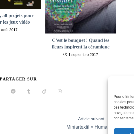
, 50 projets pour
r les jeux vidéo
1 août 2017
C’est le bouquet ! Quand les
fleurs inspirent la céramique
1 septembre 2017
PARTAGER
 PARTAGER SUR
CE
CONTENU
uvrir
Ouvrir
Ouvrir
Ouvrir
Ouvrir
Pour offrir 
ans
dans
dans
dans
dans
ne
une
une
une
une
cookies pour
utre
autre
autre
autre
autre
ces technolo
enêtre
fenêtre
fenêtre
fenêtre
fenêtre
navigation ou
consentement
Article suivant
Miniartextil « Humans »