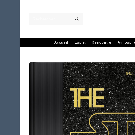
Skip
to
content
Envoyer
Rechercher…
la
recherche
Accueil
Esprit
Rencontre
Atmosph