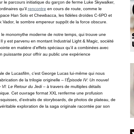
eur le parcours initiatique du garçon de ferme Luke Skywalker,
rdinaires qu’il
rencontre
en cours de route, comme le
espace Han Solo et Chewbacca, les fidèles droïdes C-6PO et
rk Vador, le sombre empereur suppôt de la force obscure.
éé le monomythe moderne de notre temps, qui trouve une
l y est parvenu en montant Industrial Light & Magic, société
pointe en matière d’effets spéciaux qu’il a combinées avec
 puissante pour offrir au public une expérience
ale de Lucasfilm, c’est George Lucas lui-même qui nous
ication de la trilogie originelle – l’
Épisode IV: Un nouvel
 VI: Le Retour du Jedi
– à travers de multiples détails
unique. Cet ouvrage format XXL renferme une profusion
quisses, d’extraits de storyboards, de photos de plateau, de
éritable exploration de la saga originale racontée par son