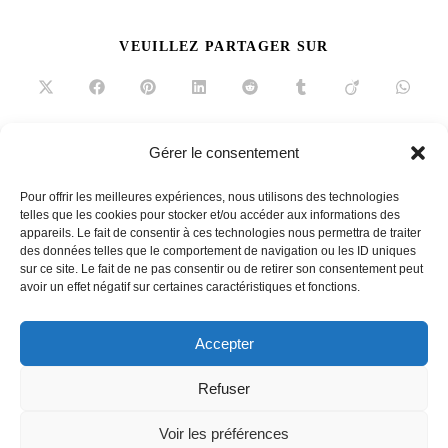
PARTAGER
VEUILLEZ PARTAGER SUR
CE
CONTENU
Ouvrir
Ouvrir
Ouvrir
Ouvrir
Ouvrir
Ouvrir
Ouvrir
Ouvrir
dans
dans
dans
dans
dans
dans
dans
dans
une
une
une
une
une
une
une
une
autre
autre
autre
autre
autre
autre
autre
autre
fenêtre
fenêtre
fenêtre
fenêtre
fenêtre
fenêtre
fenêtre
fenêtre
Gérer le consentement
Read
Article précédent
more
Pour offrir les meilleures expériences, nous utilisons des technologies
Utopie Plastic
telles que les cookies pour stocker et/ou accéder aux informations des
articles
appareils. Le fait de consentir à ces technologies nous permettra de traiter
Article suivant
des données telles que le comportement de navigation ou les ID uniques
Patrick Jouin. Voyage exploratoire au cœur de l’objet
sur ce site. Le fait de ne pas consentir ou de retirer son consentement peut
avoir un effet négatif sur certaines caractéristiques et fonctions.
Accepter
French
Refuser
Voir les préférences