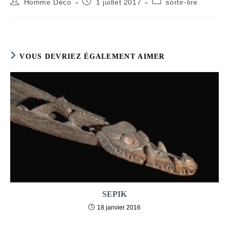
Auteur/autrice
Publication
Post
Homme Déco
1 juillet 2017
sortir-lire
de
publiée :
category:
la
publication :
VOUS DEVRIEZ ÉGALEMENT AIMER
SEPIK
18 janvier 2016