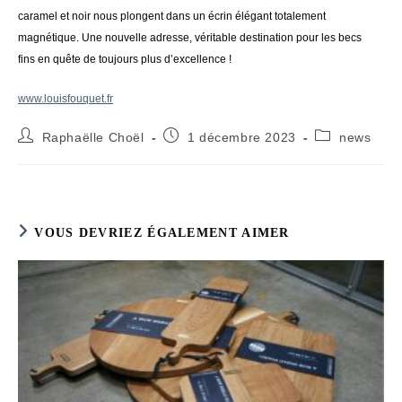
caramel et noir nous plongent dans un
écrin
élégant
totalement
magnétique.
Une
nouvelle
adresse, véritable destination pour les
becs
fins
en quête
de
toujours
plus d’excellence !
www.louisfouquet.fr
Auteur/autrice
Publication
Post
Raphaëlle Choël
1 décembre 2023
news
de
publiée :
category:
la
publication :
VOUS DEVRIEZ ÉGALEMENT AIMER