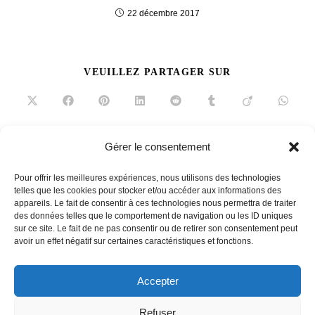
22 décembre 2017
PARTAGER
VEUILLEZ PARTAGER SUR
CE
CONTENU
Ouvrir
Ouvrir
Ouvrir
Ouvrir
Ouvrir
Ouvrir
Ouvrir
Ouvrir
dans
dans
dans
dans
dans
dans
dans
dans
une
une
une
une
une
une
une
une
autre
autre
autre
autre
autre
autre
autre
autre
fenêtre
fenêtre
fenêtre
fenêtre
fenêtre
fenêtre
fenêtre
fenêtre
Gérer le consentement
Read
Article précédent
more
Pour offrir les meilleures expériences, nous utilisons des technologies
Sushi Shop joue la couleur et l’illusion avec Pierre Brault
articles
telles que les cookies pour stocker et/ou accéder aux informations des
appareils. Le fait de consentir à ces technologies nous permettra de traiter
Article suivant
des données telles que le comportement de navigation ou les ID uniques
Le Vita, les nouveaux luminaires de Faro Barcelona
sur ce site. Le fait de ne pas consentir ou de retirer son consentement peut
avoir un effet négatif sur certaines caractéristiques et fonctions.
Accepter
French
Refuser