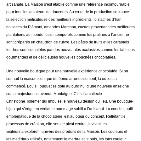
artisanale.
La Maison s’est
établie
comme une
référence
incontournable
pour tous les amateurs de douceurs.
Au cœur de la production se trouve
la
sélection
méticuleuse
des meilleurs
ingrédients
:
pistaches d’Iran,
noisettes du
Piémont
, amandes
Marcona
, cacaos provenant des meilleures
plantations au monde.
Les intemporels comme les
pralinés
à
l’ancienne
sont
préparés
en chaudron de cuivre.
Les
pâtes
de fruits et les caramels
tendres sont
complétés
par des
nouveautés
exclusives comme les tablettes
gourmandes et de
délicieuses
nouvelles
bouchées
chocolatées.
Une nouvelle boutique pour une nouvelle expérience chocolatée.
Si on
connaît la maison iconique du
9ème
arrondissement, là où tout a
commencé, Louis Fouquet se dote aujourd’hui d’une nouvelle enseigne
sur la majestueuse avenue Montaigne.
C’est l’architecte
Christophe
Tollemer
qui impulse le nouveau design du lieu.
Une
boutique-
bijou
qui s’érige en véritable hommage subtil
à
l’artisanat.
La
conche
, outil
emblématique
de la chocolaterie,
est
au cœur du concept.
Reflétant
le
processus de
création
, elle sert de pivot central, invitant les
visiteurs
à
explorer l’univers des produits de la Maison.
Les couleurs et
les
matériaux
utilisés
, notamment le marbre et le bois, les tons couleur