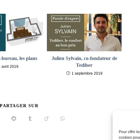
bureau, les plans
Julien Sylvain, co-fondateur de
Tediber
1 avril 2019
1 septembre 2019
PARTAGER
 PARTAGER SUR
CE
CONTENU
uvrir
Ouvrir
Ouvrir
Ouvrir
Ouvrir
ans
dans
dans
dans
dans
ne
une
une
une
une
Pour offrir 
utre
autre
autre
autre
autre
cookies pour
enêtre
fenêtre
fenêtre
fenêtre
fenêtre