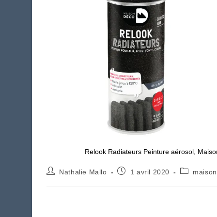
Relook Radiateurs Peinture aérosol, Maiso
Auteur/autrice
Publication
Post
Nathalie Mallo
1 avril 2020
maiso
de
publiée :
category:
la
publication :