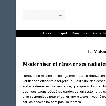
Skip
to
content
Envoyer
Rechercher…
la
recherche
Accueil
Esprit
Rencontre
Atmosph
– La Maiso
Moderniser et rénover ses radiate
Rénover sa maison passe également par la rénovation de
vérifier son efficacité énergétique. Pour faire des écon
soit aux dernières normes, et ce, quel que soit votre ch
que nous avons décidé de garder, est un système au gaz
plus économique pour chauffer une maison, il est nécess
car les besoins ne sont pas les mêmes.