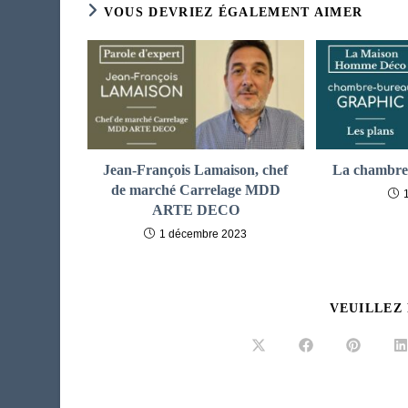
VOUS DEVRIEZ ÉGALEMENT AIMER
Jean-François Lamaison, chef
La chambre-
de marché Carrelage MDD
ARTE DECO
1 décembre 2023
VEUILLEZ
Ouvrir
Ouvrir
Ouvrir
O
dans
dans
dans
d
une
une
une
u
autre
autre
autre
a
fenêtre
fenêtre
fenêtre
f