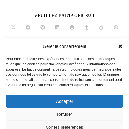
PARTAGER
VEUILLEZ PARTAGER SUR
CE
CONTENU
Ouvrir
Ouvrir
Ouvrir
Ouvrir
Ouvrir
Ouvrir
Ouvrir
Ouvrir
dans
dans
dans
dans
dans
dans
dans
dans
une
une
une
une
une
une
une
une
autre
autre
autre
autre
autre
autre
autre
autre
fenêtre
fenêtre
fenêtre
fenêtre
fenêtre
fenêtre
fenêtre
fenêtre
Gérer le consentement
Read
Article précédent
more
Pour offrir les meilleures expériences, nous utilisons des technologies
La cucina di Big Mamma
telles que les cookies pour stocker et/ou accéder aux informations des
articles
appareils. Le fait de consentir à ces technologies nous permettra de traiter
Article suivant
des données telles que le comportement de navigation ou les ID uniques
15 avril 2019-Visions d’artistes
sur ce site. Le fait de ne pas consentir ou de retirer son consentement peut
avoir un effet négatif sur certaines caractéristiques et fonctions.
Accepter
French
Refuser
Voir les préférences