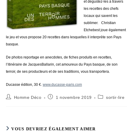
et dégustez-les à travers
les recettes des chefs
locaux qui savent les
sublimer. Christian
Etchebest joue également
le jeu et vous propose 20 recettes dans lesquelles il interprète son Pays
basque.
De photos reportage en anecdotes, de fiches produits en recettes,
l’itinéraire de JacquesBallarin, cet amoureux du Pays basque, de son
terroir, de ses producteurs et de ses traditions, vous transportera.
Ducasse édition, 30 €.
www.ducasse-paris.com
Auteur/autrice
Publication
Post
Homme Déco
1 novembre 2019
sortir-lire
de
publiée :
category:
la
publication :
VOUS DEVRIEZ ÉGALEMENT AIMER