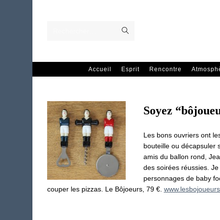
Skip
to
content
Envoyer
Rechercher…
la
recherche
Accueil
Esprit
Rencontre
Atmosph
Soyez “bôjoueu
Les bons ouvriers ont le
bouteille ou décapsuler sa
amis du ballon rond, Jean
des soirées réussies. Je
personnages de baby foo
couper les pizzas. Le Bôjoeurs, 79 €.
www.lesbojoueurs.