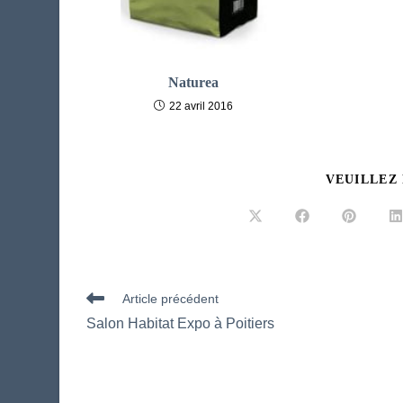
Naturea
22 avril 2016
VEUILLEZ
Ouvrir
Ouvrir
Ouvrir
O
dans
dans
dans
d
une
une
une
u
autre
autre
autre
a
fenêtre
fenêtre
fenêtre
f
Read
Article précédent
more
Salon Habitat Expo à Poitiers
articles