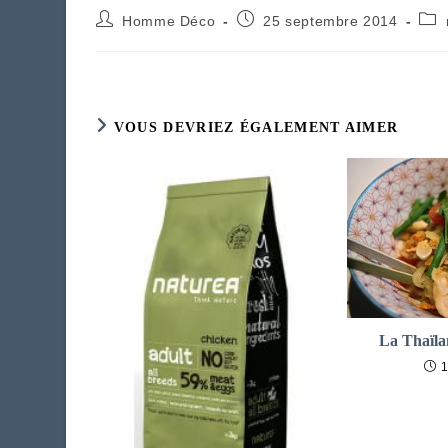
Auteur/autrice
Publication
Pos
Homme Déco
25 septembre 2014
de
publiée :
cate
la
publication :
VOUS DEVRIEZ ÉGALEMENT AIMER
La Thaïla
1