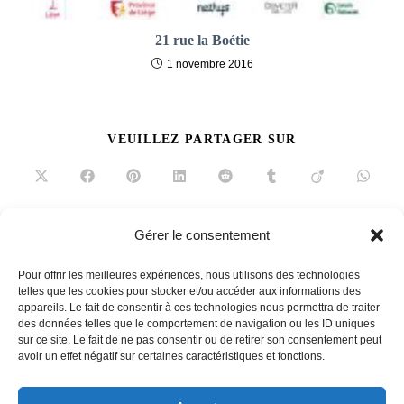
21 rue la Boétie
1 novembre 2016
PARTAGER
VEUILLEZ PARTAGER SUR
CE
CONTENU
Ouvrir
Ouvrir
Ouvrir
Ouvrir
Ouvrir
Ouvrir
Ouvrir
Ouvrir
dans
dans
dans
dans
dans
dans
dans
dans
une
une
une
une
une
une
une
une
autre
autre
autre
autre
autre
autre
autre
autre
fenêtre
fenêtre
fenêtre
fenêtre
fenêtre
fenêtre
fenêtre
fenêtre
Gérer le consentement
Read
Article précédent
more
Pour offrir les meilleures expériences, nous utilisons des technologies
75 designers pour un monde durable
articles
telles que les cookies pour stocker et/ou accéder aux informations des
appareils. Le fait de consentir à ces technologies nous permettra de traiter
Article suivant
des données telles que le comportement de navigation ou les ID uniques
Pierre Sauvage. Chez eux, quand recevoir est un art
sur ce site. Le fait de ne pas consentir ou de retirer son consentement peut
avoir un effet négatif sur certaines caractéristiques et fonctions.