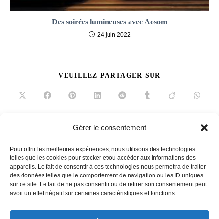
Des soirées lumineuses avec Aosom
24 juin 2022
PARTAGER
VEUILLEZ PARTAGER SUR
CE
CONTENU
Ouvrir
Ouvrir
Ouvrir
Ouvrir
Ouvrir
Ouvrir
Ouvrir
Ouvrir
dans
dans
dans
dans
dans
dans
dans
dans
une
une
une
une
une
une
une
une
autre
autre
autre
autre
autre
autre
autre
autre
fenêtre
fenêtre
fenêtre
fenêtre
fenêtre
fenêtre
fenêtre
fenêtre
Gérer le consentement
Read
Article précédent
more
Pour offrir les meilleures expériences, nous utilisons des technologies
L’huile au basilic qui réveille votre assiette
articles
telles que les cookies pour stocker et/ou accéder aux informations des
appareils. Le fait de consentir à ces technologies nous permettra de traiter
Article suivant
des données telles que le comportement de navigation ou les ID uniques
Le rendez-vous des sportifs
sur ce site. Le fait de ne pas consentir ou de retirer son consentement peut
avoir un effet négatif sur certaines caractéristiques et fonctions.