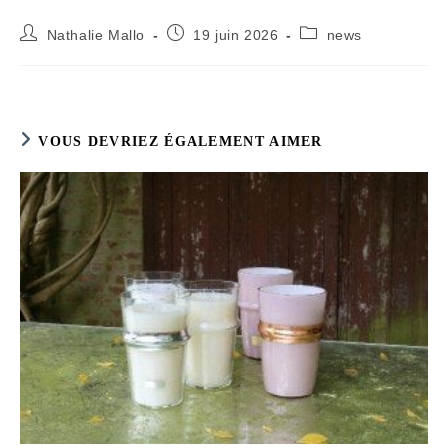
Auteur/autrice
Publication
Post
Nathalie Mallo
19 juin 2026
news
de
publiée :
category:
la
publication :
VOUS DEVRIEZ ÉGALEMENT AIMER