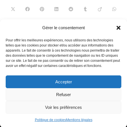
CE
CONTENU
Ouvrir
Ouvrir
Ouvrir
Ouvrir
Ouvrir
Ouvrir
Ouvrir
Ouvrir
dans
dans
dans
dans
dans
dans
dans
dans
une
une
une
une
une
une
une
une
autre
autre
autre
autre
autre
autre
autre
autre
fenêtre
fenêtre
fenêtre
fenêtre
fenêtre
fenêtre
fenêtre
fenêtre
Gérer le consentement
Read
Article précédent
more
Pour offrir les meilleures expériences, nous utilisons des technologies
Lalique et les NFT
articles
telles que les cookies pour stocker et/ou accéder aux informations des
appareils. Le fait de consentir à ces technologies nous permettra de traiter
Article suivant
des données telles que le comportement de navigation ou les ID uniques
Koota, café biologique
sur ce site. Le fait de ne pas consentir ou de retirer son consentement peut
avoir un effet négatif sur certaines caractéristiques et fonctions.
Accepter
French
Refuser
Voir les préférences
Contact
Equipe
Mentions légales
Politique de cookies (UE)
Politique de cookies
Mentions légales
Copyright Homme Déco