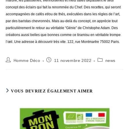
marbré, les pâtisseries, viennoiseries et mets salés dépassent le seul
concept des éclairs qui fait la renommée du Chef. Des recettes, qui seront
accompagnées de cafés et/ou de thés, exécutées dans les règles de l’art,
par des baristas chevronnés. Mais au-delà du concept, on apprécie tout
particulièrement le retour au véritable “Génie” de Christophe Adam. Des
créations aussi belles que bonnes comme ce tiramisu en véritable trompe
l’œil. Une adresse à découvrir très vite. 122, rue Montmartre 75002 Paris.
Auteur/autrice
Publication
Post
Homme Déco
11 novembre 2022
news
de
publiée :
category:
la
publication :
VOUS DEVRIEZ ÉGALEMENT AIMER