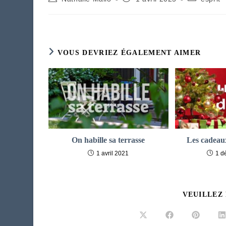
de
publiée :
category:
la
publication :
VOUS DEVRIEZ ÉGALEMENT AIMER
On habille sa terrasse
Les cadeau
1 avril 2021
1 d
VEUILLEZ
Ouvrir
Ouvrir
Ouvrir
O
dans
dans
dans
d