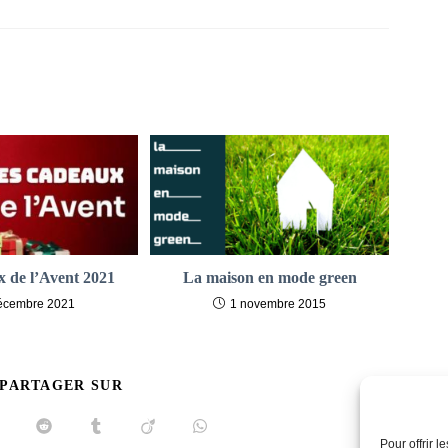
x de l’Avent 2021
La maison en mode green
écembre 2021
1 novembre 2015
PARTAGER
 PARTAGER SUR
CE
CONTENU
uvrir
Ouvrir
Ouvrir
Ouvrir
Ouvrir
Pour offrir 
ans
dans
dans
dans
dans