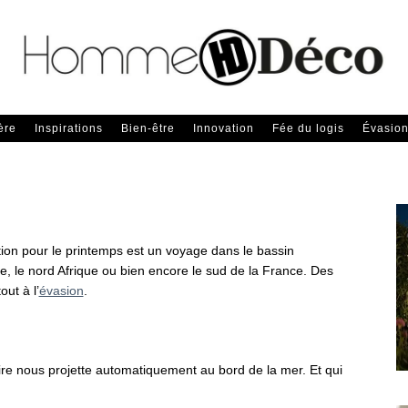
ère
Inspirations
Bien-être
Innovation
Fée du logis
Évasio
ion pour le printemps est un voyage dans le bassin
e, le nord Afrique ou bien encore le sud de la France. Des
out à l’
évasion
.
ire nous projette automatiquement au bord de la mer. Et qui