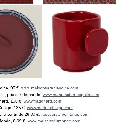
oine, 95 €.
www.maisonsarahlavoine.com
lin, prix sur demande.
www.manufacturecogolin.com
nard, 100 €.
www.fragonard.com
Design, 135 €.
www.madeindesign.com
, à partir de 28,30 €.
ressource-peintures.com
Monde, 8,99 €.
www.maisonsdumonde.com