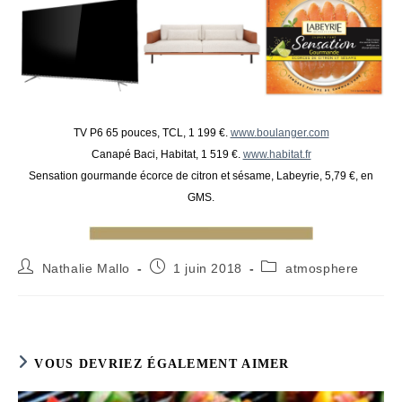
TV P6 65 pouces, TCL, 1 199 €.
www.boulanger.com
Canapé Baci, Habitat, 1 519 €.
www.habitat.fr
Sensation gourmande écorce de citron et sésame, Labeyrie, 5,79 €, en
GMS.
Auteur/autrice
Publication
Post
Nathalie Mallo
1 juin 2018
atmosphere
de
publiée :
category:
la
publication :
VOUS DEVRIEZ ÉGALEMENT AIMER