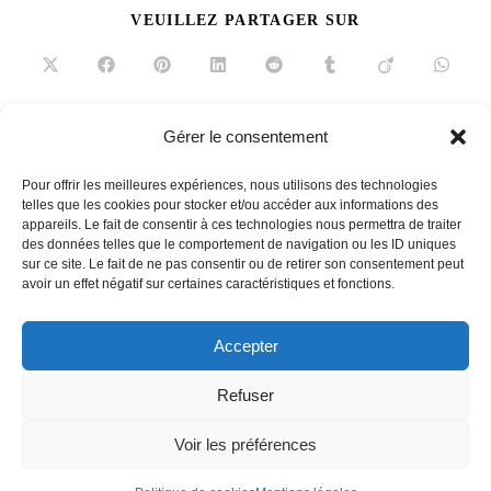
PARTAGER
VEUILLEZ PARTAGER SUR
CE
CONTENU
Ouvrir
Ouvrir
Ouvrir
Ouvrir
Ouvrir
Ouvrir
Ouvrir
Ouvrir
dans
dans
dans
dans
dans
dans
dans
dans
une
une
une
une
une
une
une
une
autre
autre
autre
autre
autre
autre
autre
autre
fenêtre
fenêtre
fenêtre
fenêtre
fenêtre
fenêtre
fenêtre
fenêtre
Gérer le consentement
Read
Article précédent
more
Pour offrir les meilleures expériences, nous utilisons des technologies
Lave-mains stylés
telles que les cookies pour stocker et/ou accéder aux informations des
articles
appareils. Le fait de consentir à ces technologies nous permettra de traiter
Article suivant
des données telles que le comportement de navigation ou les ID uniques
Cocktail en terrasse
sur ce site. Le fait de ne pas consentir ou de retirer son consentement peut
avoir un effet négatif sur certaines caractéristiques et fonctions.
Accepter
French
Refuser
Voir les préférences
Contact
Equipe
Mentions légales
Politique de cookies (UE)