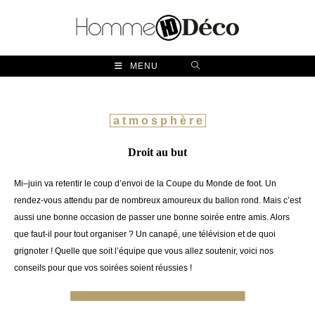
Skip
to
content
MENU
a t m o s p h è r e
Droit au but
Mi
–
juin va retentir le coup d’envoi de la Coupe du Monde de foot. Un
rendez-vous attendu par de nombreux amoureux du ballon rond. Mais c’est
aussi une bonne occasion de passer une bonne soirée entre amis. Alors
que faut-il pour tout organiser ? Un canapé, une télévision et de quoi
grignoter !
Quelle
que soit l’équipe que vous allez soutenir, voici nos
conseils pour que vos soirées soient réussies !