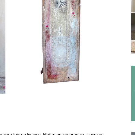
remière fois en France. Maître en sérigraphie, il explore