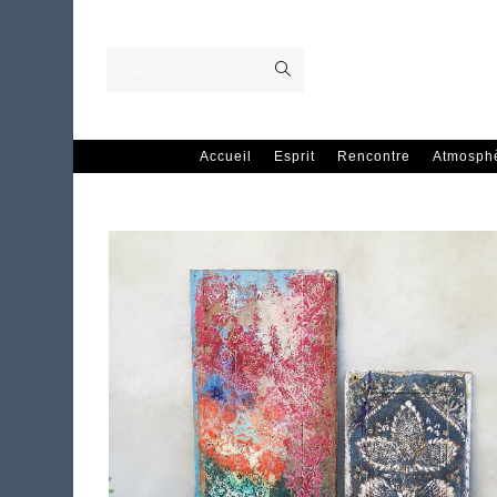
Skip
to
content
Envoyer
Rechercher…
la
recherche
Accueil
Esprit
Rencontre
Atmosph