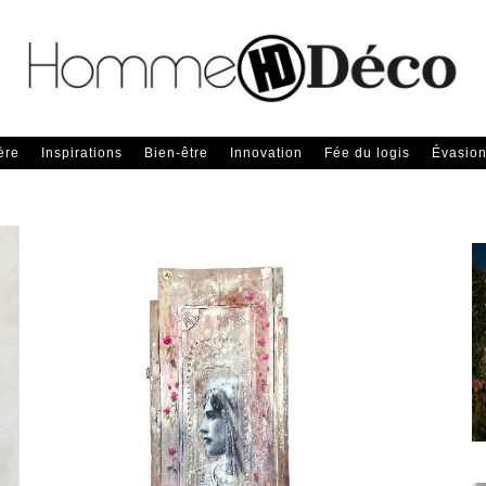
ère
Inspirations
Bien-être
Innovation
Fée du logis
Évasio