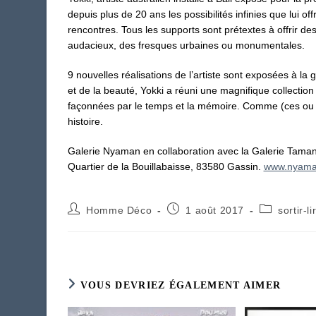
depuis plus de 20 ans les possibilités infinies que lui offr
rencontres. Tous les supports sont prétextes à offrir de
audacieux, des fresques urbaines ou monumentales.
9 nouvelles réalisations de l’artiste sont exposées à la
et de la beauté, Yokki a réuni une magnifique collection
façonnées par le temps et la mémoire. Comme (ces ou s
histoire.
Galerie Nyaman en collaboration avec la Galerie Taman 
Quartier de la Bouillabaisse, 83580 Gassin.
www.nyaman
Auteur/autrice
Publication
Post
Homme Déco
1 août 2017
sortir-li
de
publiée :
category:
la
publication :
VOUS DEVRIEZ ÉGALEMENT AIMER