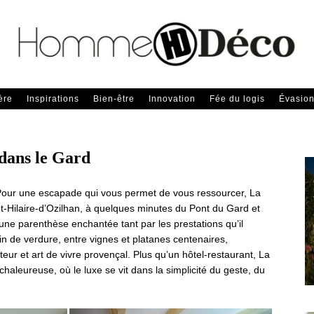
ère
Inspirations
Bien-être
Innovation
Fée du logis
Évasio
 dans le Gard
 Pour une escapade qui vous permet de vous ressourcer, La
nt-Hilaire-d’Ozilhan, à quelques minutes du Pont du Gard et
 une parenthèse enchantée tant par les prestations qu’il
in de verdure, entre vignes et platanes centenaires,
uteur et art de vivre provençal. Plus qu’un hôtel-restaurant, La
leureuse, où le luxe se vit dans la simplicité du geste, du