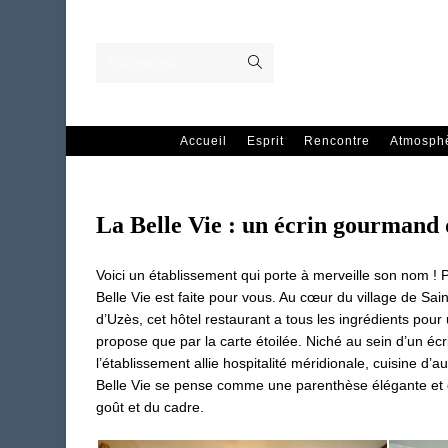
Skip
to
content
Envoyer
Rechercher…
la
recherche
Accueil
Esprit
Rencontre
Atmosph
La Belle Vie : un écrin gourmand
Voici un établissement qui porte à merveille son nom !
Belle Vie est faite pour vous. Au cœur du village de Sai
d’Uzès, cet hôtel restaurant a tous les ingrédients pour
propose que par la carte étoilée. Niché au sein d’un écr
l’établissement allie hospitalité méridionale, cuisine d’a
Belle Vie se pense comme une parenthèse élégante et cha
goût et du cadre.