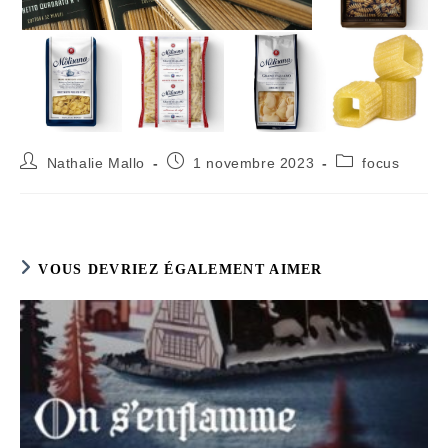
Auteur/autrice
Publication
Post
Nathalie Mallo
1 novembre 2023
focus
de
publiée :
category:
la
publication :
VOUS DEVRIEZ ÉGALEMENT AIMER