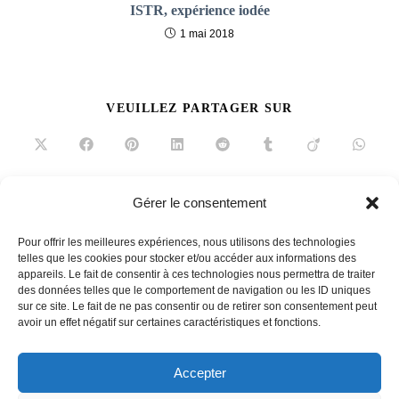
ISTR, expérience iodée
1 mai 2018
PARTAGER
VEUILLEZ PARTAGER SUR
CE
CONTENU
Ouvrir
Ouvrir
Ouvrir
Ouvrir
Ouvrir
Ouvrir
Ouvrir
Ouvrir
dans
dans
dans
dans
dans
dans
dans
dans
une
une
une
une
une
une
une
une
autre
autre
autre
autre
autre
autre
autre
autre
fenêtre
fenêtre
fenêtre
fenêtre
fenêtre
fenêtre
fenêtre
fenêtre
Gérer le consentement
Read
Article précédent
more
Pour offrir les meilleures expériences, nous utilisons des technologies
Des marchés de Noël
articles
telles que les cookies pour stocker et/ou accéder aux informations des
appareils. Le fait de consentir à ces technologies nous permettra de traiter
Article suivant
des données telles que le comportement de navigation ou les ID uniques
Les Gets, la montagne autrement
sur ce site. Le fait de ne pas consentir ou de retirer son consentement peut
avoir un effet négatif sur certaines caractéristiques et fonctions.
Accepter
French