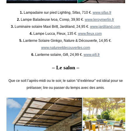
1.
Lampadaire sur pied Lighting, Sifas, 710 €.
www.sifas.fr
2.
Lampe Baladeuse Ivoa, Corep, 39,90 €.
www.leroymerlin.fr
3.
Luminaire solaire Maxi Britt, Jardiland, 24,95 €.
www.jardiland.com
4.
Lampe Lucca, Fleux, 135 €.
www.fleux.com
5.
Lanterne Solaire Ginkgo, Nature & Découverte, 14,95 €.
www.natureetdecouvertes.com
6.
Lanterne solaire, Gifi, 24,99 €.
www.gifi.fr
– Le salon –
Que ce soit l’après-midi ou le soir, le salon “d’extérieur” est idéal pour se
prélasser, lire ou passer du temps avec des amis.