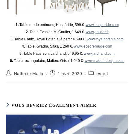
1.
Table ronde embruns, Hespéride, 599 €.
www.hesperide.com
2.
Table Evasion M, Gautier, 1 649 €.
www.gautier.fr
3.
Table Conix, Royal Botania, à partir 4 599 €.
www.royalbotania.com
4.
Table Kwadra, Sifas, 1 260 €.
www.lecedrerouge.com
5.
Table Patterson, Jardiland, 549,95 €.
www.jardiland.com
6.
Table rectangulaire, Matière Grise, 1 040 €.
www.madeindesign.com
Auteur/autrice
Publication
Post
Nathalie Mallo
1 avril 2020
esprit
de
publiée :
category:
la
publication :
VOUS DEVRIEZ ÉGALEMENT AIMER