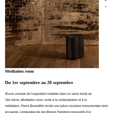
–
Meditation room
Du 1er septembre au 20 septembre
Œuvre centrale de l’exposition installée dans un salon boisé du
18e siècle,
Meditation room
, invite à la contemplation et à la
méditation. Pierre Bonnefille recrée une pièce circulaire monumentale dont
les parois, composées de ses
Bronze Paintings
recouverts d’or,