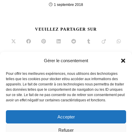
1 septembre 2018
PARTAGER
VEUILLEZ PARTAGER SUR
CE
CONTENU
Ouvrir
Ouvrir
Ouvrir
Ouvrir
Ouvrir
Ouvrir
Ouvrir
Ouvrir
dans
dans
dans
dans
dans
dans
dans
dans
une
une
une
une
une
une
une
une
autre
autre
autre
autre
autre
autre
autre
autre
fenêtre
fenêtre
fenêtre
fenêtre
fenêtre
fenêtre
fenêtre
fenêtre
Gérer le consentement
Read
Article précédent
more
Pour offrir les meilleures expériences, nous utilisons des technologies
Salon Vins & Gastronomie 2021
articles
telles que les cookies pour stocker et/ou accéder aux informations des
appareils. Le fait de consentir à ces technologies nous permettra de traiter
Article suivant
des données telles que le comportement de navigation ou les ID uniques
Craft & Design contemporain
sur ce site. Le fait de ne pas consentir ou de retirer son consentement peut
avoir un effet négatif sur certaines caractéristiques et fonctions.
Accepter
French
Refuser