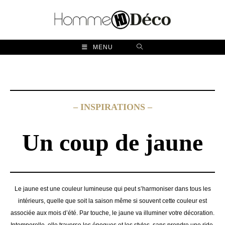
Skip
to
content
MENU
– INSPIRATIONS –
Un coup de jaune
Le jaune est une couleur lumineuse qui peut s’harmoniser dans tous les
intérieurs, quelle que soit la saison même si souvent cette couleur est
associée aux mois d’été. Par touche, le jaune va illuminer votre décoration.
Intemporelle, elle traverse les époques et les styles, sans prendre une ride.