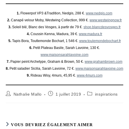
1.
Flowerpot VP3 &Tradition, Nedgis, 288 €.
www.nedgis.com
2.
Canapé velour Moby, Westwing Collection, 999 €.
www.westwingnow.fr
3.
Soleil blé, Blanc des Vosges, à partir de 79 €.
shop.blancdesvosges.fr
4.
Coussin Kenna, Madura, 39 €.
www.madura.fr
5.
Tapis Bora, Toutlemonde Bochart, 1 546 €.
www.toulemondebochart.fr
6.
Petit Plateau Basile, Sarah Lavoine, 130 €.
www.maisonsarahlavoine.com
7.
Papier peint Archetype, Graham & Brown, 50 €.
www.grahambrown.com
8.
Petit saladier Sicilia, Sarah Lavoine, 72 €.
www.maisonsarahlavoine.com
9.
Rideau Wisy, 4murs, 45,95 €.
www.4murs.com
Auteur/autrice
Publication
Post
Nathalie Mallo
1 juillet 2019
inspirations
de
publiée :
category:
la
publication :
VOUS DEVRIEZ ÉGALEMENT AIMER