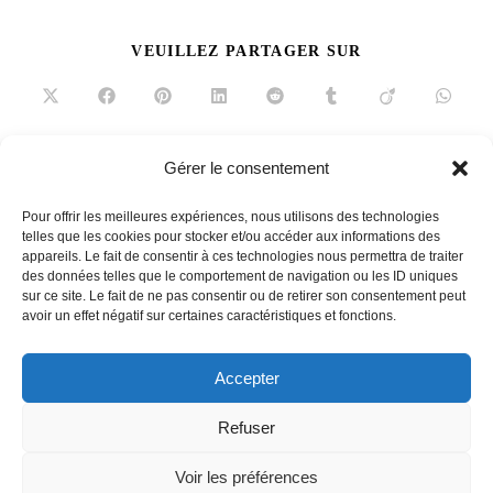
PARTAGER
VEUILLEZ PARTAGER SUR
CE
CONTENU
Ouvrir
Ouvrir
Ouvrir
Ouvrir
Ouvrir
Ouvrir
Ouvrir
Ouvrir
dans
dans
dans
dans
dans
dans
dans
dans
une
une
une
une
une
une
une
une
autre
autre
autre
autre
autre
autre
autre
autre
fenêtre
fenêtre
fenêtre
fenêtre
fenêtre
fenêtre
fenêtre
fenêtre
Gérer le consentement
Read
Article précédent
more
Pour offrir les meilleures expériences, nous utilisons des technologies
jeux volumétriques
articles
telles que les cookies pour stocker et/ou accéder aux informations des
appareils. Le fait de consentir à ces technologies nous permettra de traiter
Article suivant
des données telles que le comportement de navigation ou les ID uniques
Du beau, du terrazzo
sur ce site. Le fait de ne pas consentir ou de retirer son consentement peut
avoir un effet négatif sur certaines caractéristiques et fonctions.
Accepter
French
Refuser
Voir les préférences