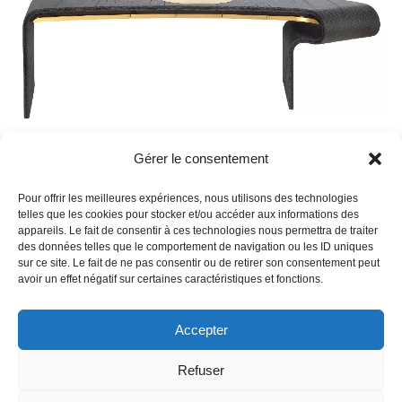
Gérer le consentement
Pour offrir les meilleures expériences, nous utilisons des technologies
telles que les cookies pour stocker et/ou accéder aux informations des
1
2
3
4
5
…
54
Go to the previous page
appareils. Le fait de consentir à ces technologies nous permettra de traiter
des données telles que le comportement de navigation ou les ID uniques
Aller à 
sur ce site. Le fait de ne pas consentir ou de retirer son consentement peut
avoir un effet négatif sur certaines caractéristiques et fonctions.
Accepter
French
Refuser