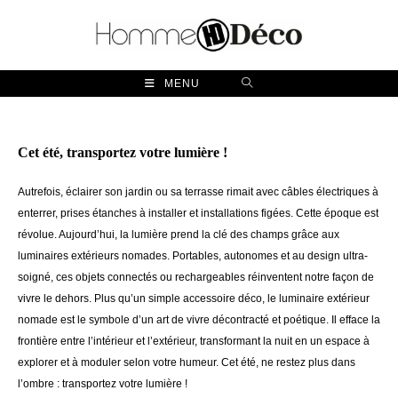
Skip
to
content
MENU
Cet été, transportez votre lumière !
Autrefois, éclairer son jardin ou sa terrasse rimait avec câbles électriques à
enterrer, prises étanches à installer et installations figées. Cette époque est
révolue. Aujourd’hui, la lumière prend la clé des champs grâce aux
luminaires extérieurs nomades. Portables, autonomes et au design ultra-
soigné, ces objets connectés ou rechargeables réinventent notre façon de
vivre le dehors. Plus qu’un simple accessoire déco, le luminaire extérieur
nomade est le symbole d’un art de vivre décontracté et poétique. Il efface la
frontière entre l’intérieur et l’extérieur, transformant la nuit en un espace à
explorer et à moduler selon votre humeur. Cet été, ne restez plus dans
l’ombre : transportez votre lumière !