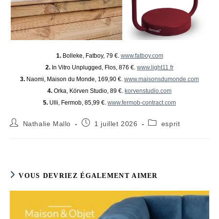
1.
Bolleke, Fatboy, 79 €.
www.fatboy.com
2.
In Vitro Unplugged, Flos, 876 €.
www.light11.fr
3.
Naomi, Maison du Monde, 169,90 €.
www.maisonsdumonde.com
4.
Orka, Körven Studio, 89 €.
korvenstudio.com
5.
Ulli, Fermob, 85,99 €.
www.fermob-contract.com
Auteur/autrice
Publication
Post
Nathalie Mallo
1 juillet 2026
esprit
de
publiée :
category:
la
publication :
VOUS DEVRIEZ ÉGALEMENT AIMER