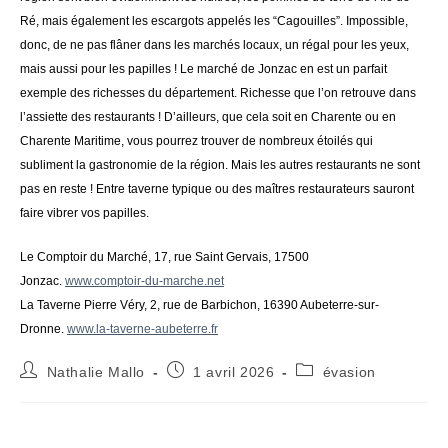
Ré, mais également les escargots appelés les “Cagouilles”. Impossible,
donc, de ne pas flâner dans les marchés locaux, un régal pour les yeux,
mais aussi pour les papilles ! Le marché de Jonzac en est un parfait
exemple des richesses du département. Richesse que l’on retrouve dans
l’assiette des restaurants ! D’ailleurs, que cela soit en Charente ou en
Charente Maritime, vous pourrez trouver de nombreux étoilés qui
subliment la gastronomie de la région. Mais les autres restaurants ne sont
pas en reste ! Entre taverne typique ou des maîtres restaurateurs sauront
faire vibrer vos papilles.
Le Comptoir du Marché, 17, rue Saint Gervais, 17500
Jonzac.
www.comptoir-du-marche.net
La Taverne Pierre Véry, 2, rue de Barbichon, 16390 Aubeterre-sur-
Dronne.
www.la-taverne-aubeterre.fr
Auteur/autrice
Publication
Post
Nathalie Mallo
1 avril 2026
évasion
de
publiée :
category:
la
publication :