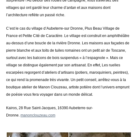
surprendre ! Au détour des routes de campagne, vous traversez des
villages qui ont gardé leur charme d’antan et aux maisons dont
l’architecture reflète un passé riche.
C’est le cas du village d’Aubeterre-sur Dronne, Plus Beau Village de
France et Petite Cité de Caractère. Le village est construit en amphithéâtre
au-dessus d’une boucle de la rivière Dronne. Les maisons aux façades de
pierre blanche et aux toits de tuiles romaines ont un petit air de Toscane,
surtout avec les balcons de bois suspendus « à l’espagnole ». Mais ce
village se distingue également par son artisanat. En effet, Les ruelles
escarpées regorgent d’ateliers d’artisans (potiers, maroquiniers, peintres),
ce qui rend la promenade très vivante. Un petit conseil, arrêtez-vous à la
boutique atelier de Manon Clouzeau, artiste potière dont l’univers emprunt
de poésie vous fera voyager dans un monde délicat.
Kairos, 28 Rue Saint-Jacques, 16390 Aubeterre-sur-
Dronne.
manonclouzeau.com