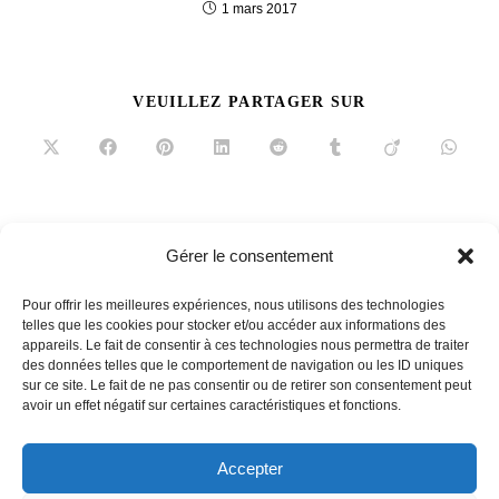
1 mars 2017
PARTAGER
VEUILLEZ PARTAGER SUR
CE
CONTENU
Ouvrir
Ouvrir
Ouvrir
Ouvrir
Ouvrir
Ouvrir
Ouvrir
Ouvrir
dans
dans
dans
dans
dans
dans
dans
dans
une
une
une
une
une
une
une
une
autre
autre
autre
autre
autre
autre
autre
autre
fenêtre
fenêtre
fenêtre
fenêtre
fenêtre
fenêtre
fenêtre
fenêtre
Read
Article précédent
Gérer le consentement
more
Château Pape Clément : le vin se contemple, le jardin se
articles
Pour offrir les meilleures expériences, nous utilisons des technologies
déguste
telles que les cookies pour stocker et/ou accéder aux informations des
appareils. Le fait de consentir à ces technologies nous permettra de traiter
Article suivant
des données telles que le comportement de navigation ou les ID uniques
L’Almanach Montmartre : savourer l’art, saucer l’instant
sur ce site. Le fait de ne pas consentir ou de retirer son consentement peut
avoir un effet négatif sur certaines caractéristiques et fonctions.
Accepter
French