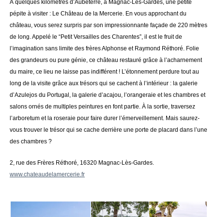
À quelques kilomètres d’Aubeterre, à Magnac-Lès-Gardes, une petite
pépite à visiter : Le Château de la Mercerie. En vous approchant du
château, vous serez surpris par son impressionnante façade de 220 mètres
de long. Appelé le “Petit Versailles des Charentes”, il est le fruit de
l’imagination sans limite des frères Alphonse et Raymond Réthoré. Folie
des grandeurs ou pure génie, ce château restauré grâce à l’acharnement
du maire, ce lieu ne laisse pas indifférent ! L’étonnement perdure tout au
long de la visite grâce aux trésors qui se cachent à l’intérieur : la galerie
d’Azulejos du Portugal, la galerie d’acajou, l’orangeraie et les chambres et
salons ornés de multiples peintures en font partie. À la sortie, traversez
l’arboretum et la roseraie pour faire durer l’émerveillement. Mais saurez-
vous trouver le trésor qui se cache derrière une porte de placard dans l’une
des chambres ?
2, rue des Frères Réthoré, 16320 Magnac-Lès-Gardes.
www.chateaudelamercerie.fr