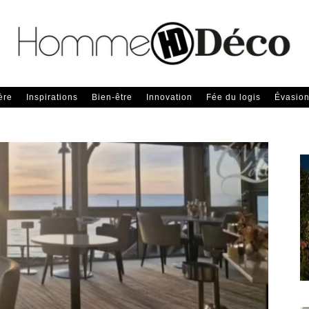
ère
Inspirations
Bien-être
Innovation
Fée du logis
Évasio