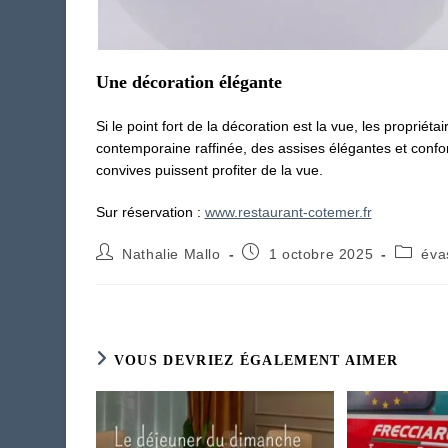
Une décoration élégante
Si le point fort de la décoration est la vue, les propriét
contemporaine raffinée, des assises élégantes et confo
convives puissent profiter de la vue.
Sur réservation :
www.restaurant-cotemer.fr
Auteur/autrice
Publication
Post
Nathalie Mallo
1 octobre 2025
éva
de
publiée :
categor
la
publication :
VOUS DEVRIEZ ÉGALEMENT AIMER