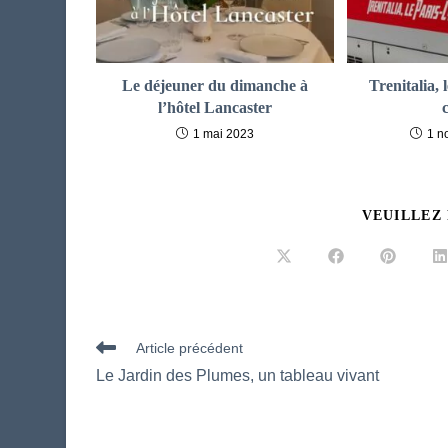
Le déjeuner du dimanche à
Trenitalia, 
l’hôtel Lancaster
1 mai 2023
1 n
VEUILLEZ
Ouvrir
Ouvrir
Ouvrir
O
dans
dans
dans
d
une
une
une
u
autre
autre
autre
a
fenêtre
fenêtre
fenêtre
f
Read
Article précédent
more
Le Jardin des Plumes, un tableau vivant
articles