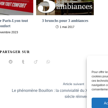
le Paris-Lyon tout
3 brunchs pour 3 ambiances
confort
1 mai 2017
ovembre 2023
PARTAGER
 PARTAGER SUR
CE
CONTENU
uvrir
Ouvrir
Ouvrir
Ouvrir
Ouvrir
ans
dans
dans
dans
dans
ne
une
une
une
une
Pour offrir 
utre
autre
autre
autre
autre
cookies pour
enêtre
fenêtre
fenêtre
fenêtre
fenêtre
ces technolo
Article suivant
navigation ou
consentement
Le phénomène Bouillon : la convivialité du XIXe
siècle réinventée
Ac