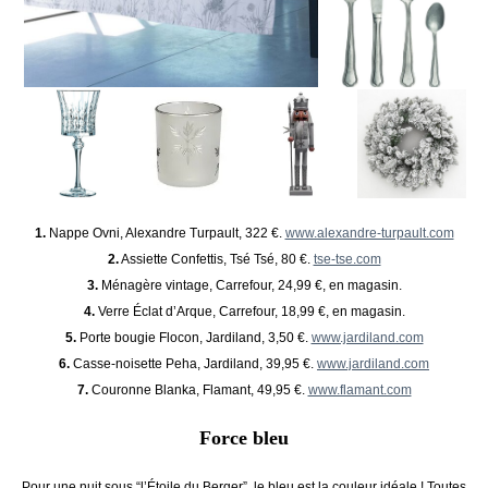
1.
Nappe Ovni, Alexandre Turpault, 322 €.
www.alexandre-turpault.com
2.
Assiette Confettis, Tsé Tsé, 80 €.
tse-tse.com
3.
Ménagère vintage, Carrefour, 24,99 €, en magasin.
4.
Verre Éclat d’Arque, Carrefour, 18,99 €, en magasin.
5.
Porte bougie Flocon, Jardiland, 3,50 €.
www.jardiland.com
6.
Casse-noisette Peha, Jardiland, 39,95 €.
www.jardiland.com
7.
Couronne Blanka, Flamant, 49,95 €.
www.flamant.com
Force bleu
Pour une nuit sous “l’Étoile du Berger”, le bleu est la couleur idéale ! Toutes