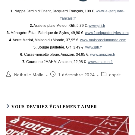
1.
Nappe Jardin d’Orient, Jacquard Français, 109 €.
www.le-jacquard-
francais.fr
2.
Assiette plate Meteor, Gifi, 5,79 €.
www.gifi.fr
3.
Ménagère Éclat, Fabrique de Styles, 49,90 €.
www.fabriquedestyles.com
4.
Verre Merlot, Maison du Monde, 37,95 €.
www.maisonsdumonde.com
5.
Bougie pailletée, Gifi, 3,49 €.
www.gifi.fr
6.
Casse-noisette bleue, Amazon, 34,95 €.
www.amazon.fr
7.
Couronne JMAHM, Amazon, 22,98 €.
www.amazon.fr
Auteur/autrice
Publication
Post
Nathalie Mallo
1 décembre 2024
esprit
de
publiée :
category:
la
publication :
VOUS DEVRIEZ ÉGALEMENT AIMER