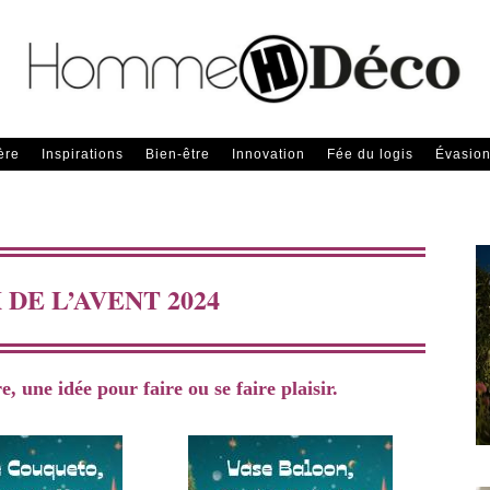
ère
Inspirations
Bien-être
Innovation
Fée du logis
Évasio
X DE
L’AVENT
2024
 une idée pour faire ou se faire plaisir.