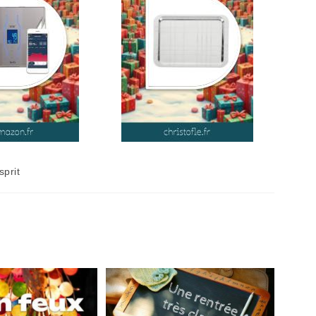
sprit
ory: