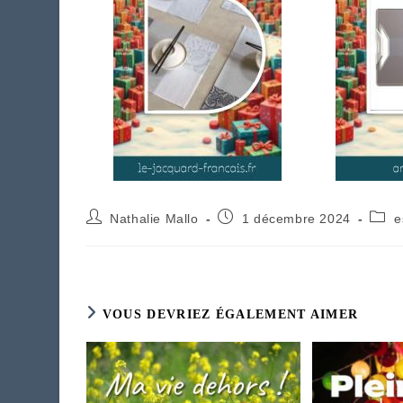
Auteur/autrice
Publication
Post
Nathalie Mallo
1 décembre 2024
e
de
publiée :
categ
la
publication :
VOUS DEVRIEZ ÉGALEMENT AIMER