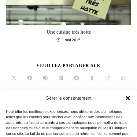
Une cuisine très hotte
1 mai 2015
PARTAGER
VEUILLEZ PARTAGER SUR
CE
CONTENU
Ouvrir
Ouvrir
Ouvrir
Ouvrir
Ouvrir
Ouvrir
Ouvrir
Ouvrir
dans
dans
dans
dans
dans
dans
dans
dans
une
une
une
une
une
une
une
une
autre
autre
autre
autre
autre
autre
autre
autre
fenêtre
fenêtre
fenêtre
fenêtre
fenêtre
fenêtre
fenêtre
fenêtre
Gérer le consentement
Read
Article précédent
more
Pour offrir les meilleures expériences, nous utilisons des technologies
Un écrin pour vos vins
articles
telles que les cookies pour stocker et/ou accéder aux informations des
appareils. Le fait de consentir à ces technologies nous permettra de traiter
Article suivant
des données telles que le comportement de navigation ou les ID uniques
Lave-linge économe
sur ce site. Le fait de ne pas consentir ou de retirer son consentement peut