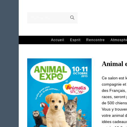
Skip
to
content
Envoyer
Rechercher…
la
recherche
Accueil
Esprit
Rencontre
Atmosph
Animal 
Ce salon est 
compagnie et à
des Français, 
races, seront 
de 500 chiens,
Vous y trouver
votre animal d
idées cadeaux 