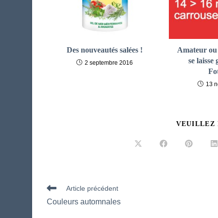
Des nouveautés salées !
Amateur ou 
se laisse
2 septembre 2016
Fo
13 
VEUILLEZ
Ouvrir
Ouvrir
Ouvrir
O
dans
dans
dans
d
une
une
une
u
autre
autre
autre
a
fenêtre
fenêtre
fenêtre
f
Read
Article précédent
more
Couleurs automnales
articles