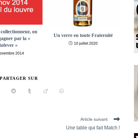
collectionneur, on
Un verre en toute Fraternité
 gagner par la «
10 juillet 2020
tofever »
novembre 2014
PARTAGER
 PARTAGER SUR
CE
CONTENU
uvrir
Ouvrir
Ouvrir
Ouvrir
Ouvrir
ans
dans
dans
dans
dans
ne
une
une
une
une
utre
autre
autre
autre
autre
enêtre
fenêtre
fenêtre
fenêtre
fenêtre
Article suivant
Une table qui fait Match !