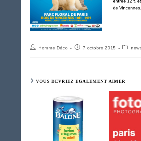
entrée 12 € et
de Vincennes
Auteur/autrice
Publication
Post
Homme Déco
7 octobre 2015
new
de
publiée :
category
la
publication :
VOUS DEVRIEZ ÉGALEMENT AIMER