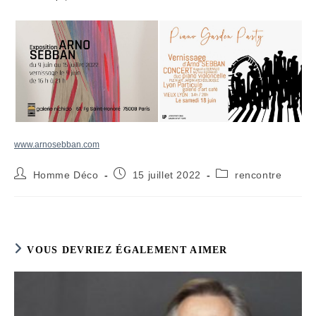
www.arnosebban.com
Auteur/autrice
Publication
Post
Homme Déco
15 juillet 2022
rencontre
de
publiée :
category:
la
publication :
VOUS DEVRIEZ ÉGALEMENT AIMER