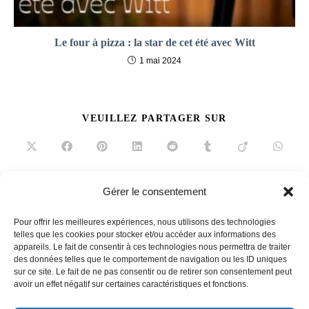
Le four à pizza : la star de cet été avec Witt
1 mai 2024
PARTAGER
VEUILLEZ PARTAGER SUR
CE
CONTENU
Ouvrir
Ouvrir
Ouvrir
Ouvrir
Ouvrir
Ouvrir
Ouvrir
Ouvrir
dans
dans
dans
dans
dans
dans
dans
dans
une
une
une
une
une
une
une
une
autre
autre
autre
autre
autre
autre
autre
autre
fenêtre
fenêtre
fenêtre
fenêtre
fenêtre
fenêtre
fenêtre
fenêtre
Gérer le consentement
Read
Article précédent
more
Pour offrir les meilleures expériences, nous utilisons des technologies
Les vins domaine & châteaux Fabre, le savoir-faire
articles
telles que les cookies pour stocker et/ou accéder aux informations des
appareils. Le fait de consentir à ces technologies nous permettra de traiter
Article suivant
des données telles que le comportement de navigation ou les ID uniques
Sacha Lakic, designer tout terrain
sur ce site. Le fait de ne pas consentir ou de retirer son consentement peut
avoir un effet négatif sur certaines caractéristiques et fonctions.