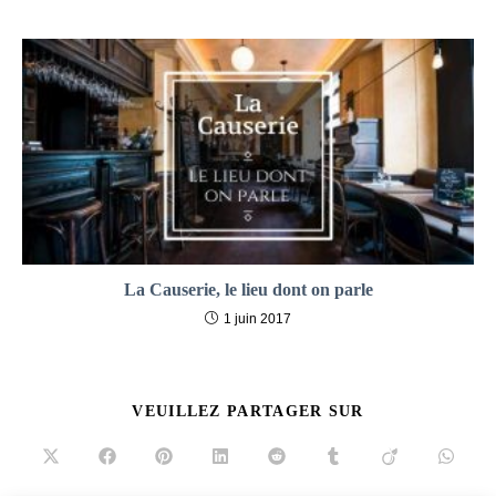
La Causerie, le lieu dont on parle
1 juin 2017
PARTAGER
VEUILLEZ PARTAGER SUR
CE
CONTENU
Ouvrir
Ouvrir
Ouvrir
Ouvrir
Ouvrir
Ouvrir
Ouvrir
Ouvrir
dans
dans
dans
dans
dans
dans
dans
dans
une
une
une
une
une
une
une
une