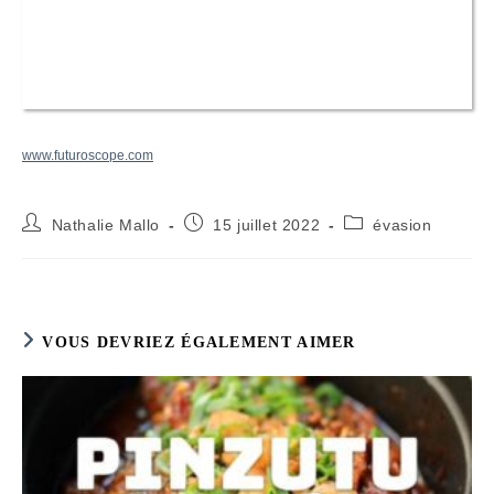
www.futuroscope.com
Auteur/autrice
Publication
Post
Nathalie Mallo
15 juillet 2022
évasion
de
publiée :
category:
la
publication :
VOUS DEVRIEZ ÉGALEMENT AIMER