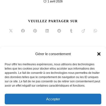
1 avril 2026
PARTAGER
VEUILLEZ PARTAGER SUR
CE
CONTENU
Ouvrir
Ouvrir
Ouvrir
Ouvrir
Ouvrir
Ouvrir
Ouvrir
Ouvrir
dans
dans
dans
dans
dans
dans
dans
dans
une
une
une
une
une
une
une
une
autre
autre
autre
autre
autre
autre
autre
autre
fenêtre
fenêtre
fenêtre
fenêtre
fenêtre
fenêtre
fenêtre
fenêtre
Read
Article précédent
Gérer le consentement
more
The Butchers of Paname, pièce de choix
articles
Pour offrir les meilleures expériences, nous utilisons des technologies
Article suivant
telles que les cookies pour stocker et/ou accéder aux informations des
appareils. Le fait de consentir à ces technologies nous permettra de traiter
Le Donjon – Domaine Saint Clair Escapade dans le
des données telles que le comportement de navigation ou les ID uniques
passé
sur ce site. Le fait de ne pas consentir ou de retirer son consentement peut
avoir un effet négatif sur certaines caractéristiques et fonctions.
Accepter
French