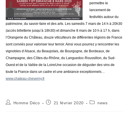
permettre le
lancement de
festivités autour du
patrimoine, du savoir-faire et des arts. Les samedis 7 mars de 14 h à 20h30
(accès billetterie jusqu’à 18h30) et dimanche 8 mars de 10 h à 17 h, dans
l’Orangerie du Château, douze viticulteurs de différentes régions de France
sont conviés pour valoriser leur terroir. Ainsi vous pourrez y rencontrer les
vignobles d’Alsace, du Beaujolais, de Bourgogne, de Bordeaux, de
Champagne, des Côtes-du-Rhône, du Languedoc-Roussillon, du Sud-
Ouest et de la Vallée de la LoireUne occasion de déguster des vins de
toute la France dans un cadre et une ambiance exceptionnels…
www.chateau-cheverny.fr
Auteur/autrice
Publication
Post
Homme Déco
21 février 2020
news
de
publiée :
category:
la
publication :