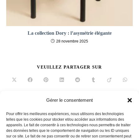
La collection Dory : l’asymétrie élégante
28 novembre 2025
PARTAGER
VEUILLEZ PARTAGER SUR
CE
CONTENU
Ouvrir
Ouvrir
Ouvrir
Ouvrir
Ouvrir
Ouvrir
Ouvrir
Ouvrir
dans
dans
dans
dans
dans
dans
dans
dans
une
une
une
une
une
une
une
une
autre
autre
autre
autre
autre
autre
autre
autre
fenêtre
fenêtre
fenêtre
fenêtre
fenêtre
fenêtre
fenêtre
fenêtre
Gérer le consentement
Read
Article précédent
more
Pour offrir les meilleures expériences, nous utilisons des technologies
Rentrez Dehors avec Fermob
telles que les cookies pour stocker et/ou accéder aux informations des
articles
appareils. Le fait de consentir à ces technologies nous permettra de traiter
Article suivant
des données telles que le comportement de navigation ou les ID uniques
Des bulles portugaises
sur ce site. Le fait de ne pas consentir ou de retirer son consentement peut