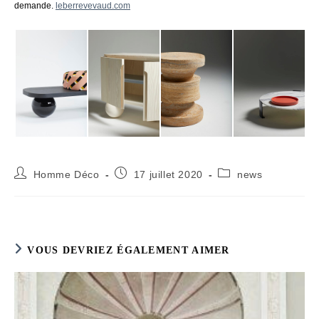
demande.
leberrevevaud.com
Auteur/autrice
Publication
Post
Homme Déco
17 juillet 2020
news
de
publiée :
category:
la
publication :
VOUS DEVRIEZ ÉGALEMENT AIMER