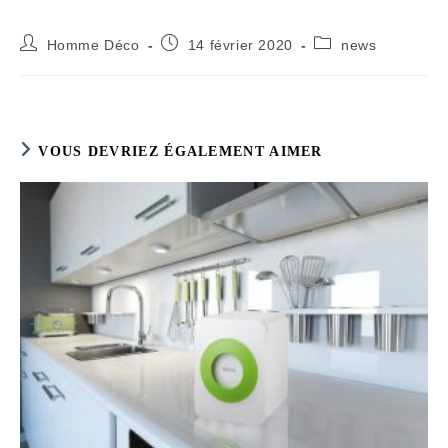
Auteur/autrice
Publication
Post
Homme Déco
14 février 2020
news
de
publiée :
category:
la
publication :
VOUS DEVRIEZ ÉGALEMENT AIMER