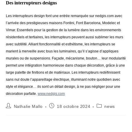
Des interrupteurs designs
Les interrupteurs design font une entrée remarquée sur nedgis.com avec
l’arrivée des prestigieuses maisons Fontini, Font Barcelona, Modelec et
Vimar. Essentiels pour la gestion de la lumière dans les environnements
résidentiels et tertiaires, les interrupteurs peuvent aussi sublimer les murs
avec subtilité. Alliant fonctionnalité et esthétisme, les interrupteurs se
marient à merveille avec tous les luminaires, qu’il s’agisse d’appliques
murales ou de suspensions. Façade, mécanisme, bouton… leur modularité
permet une intégration harmonieuse dans chaque décoration, grâce à une
large palette de finitions et de matériaux. Les interrupteurs redéfinissent
sans nul doute l’appareillage électrique, illuminant notre quotidien avec
style et élégance… ils sont un détail design, à ne pas négliger pour une
décoration parfaite.
www.nedgis.com
Auteur/autrice
Publication
Post
Nathalie Mallo
18 octobre 2024
news
de
publiée :
category:
la
publication :