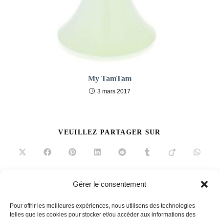
My TamTam
3 mars 2017
PARTAGER
VEUILLEZ PARTAGER SUR
CE
CONTENU
Ouvrir
Ouvrir
Ouvrir
Ouvrir
Ouvrir
Ouvrir
Ouvrir
Ouvrir
dans
dans
dans
dans
dans
dans
dans
dans
une
une
une
une
une
une
une
une
autre
autre
autre
autre
autre
autre
autre
autre
fenêtre
fenêtre
fenêtre
fenêtre
fenêtre
fenêtre
fenêtre
fenêtre
Gérer le consentement
Read
Article précédent
more
Pour offrir les meilleures expériences, nous utilisons des technologies
Fauteuil J82
articles
telles que les cookies pour stocker et/ou accéder aux informations des